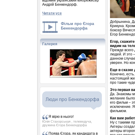
відомий український кінорежисер
Андрій Бенкендорф.
Читати усе
Добрынина, Да
Фільм про Єгора
Крикуна. Кром
Бенкендорфа
боксер Вячесл
Егор Бенкенд
Егор, скажит
Галерея
видим на тел
Прежде всего 
людей. И это –
данном случае
уверен. Но ко
Еще в сказке
Конечно, есть
настоящей жиз
про такие чуд
Это первая в
Да. Знакомы м
желание было.
его фильм – э
исключение. Я
фильмом.
Я вірю в нього!
Как вам рабо
Юлія Стахорськая
, телеведуча,
Ну с такими п
дружина Єгора Бенкендорфа
Актеры создал
актеры второ
Поява Єгора, як кандидата в