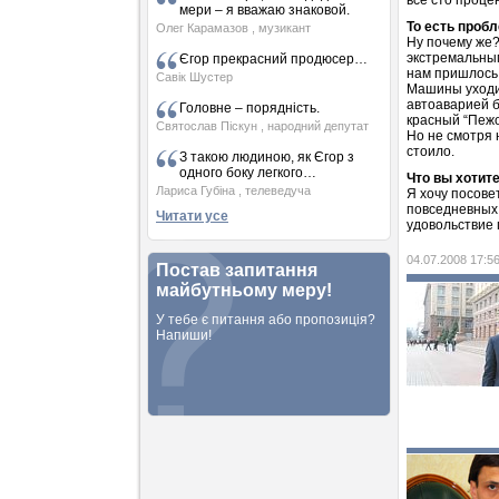
все сто проце
мери – я вважаю знаковой.
То есть проб
Олег Карамазов
, музикант
Ну почему же?
экстремальным
Єгор прекрасний продюсер…
нам пришлось
Савік Шустер
Машины уходил
автоаварией б
Головне – порядність.
красный “Пеж
Святослав Піскун
, народний депутат
Но не смотря 
стоило.
З такою людиною, як Єгор з
одного боку легкого…
Что вы хотит
Лариса Губіна
, телеведуча
Я хочу посове
повседневных 
Читати усе
удовольствие 
04.07.2008 17:5
Постав запитання
майбутньому меру!
У тебе є питання або пропозиція?
Напиши!