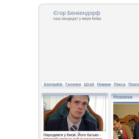
Єгор Бенкендорф
наш кандидат у мери Київа
Бiографiя
Галерея
Штаб
Новини
Преса
Прог
Новини
Народився у Києві. Його батько -