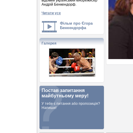
відомий український кінорежисер
Андрій Бенкендорф.
Читати усе
Фільм про Єгора
Бенкендорфа
Галерея
Постав запитання
майбутньому меру!
У тебе є питання або пропозиція?
Напиши!