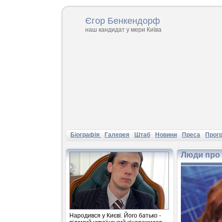
Єгор Бенкендорф
наш кандидат у мери Київа
Бiографiя
Галерея
Штаб
Новини
Преса
Прог
Люди про
Народився у Києві. Його батько -