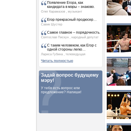
Появление Егора, как
кандидата в мэры – знаково.
Олег Карамазов
, музыкант
Егор прекрасный продюсер…
Савик Шустер
Самое главное – порядочность.
Святослав Пискун
, народный депутат
С таким человеком, как Егор с
одной стороны легко…
Лариса Губина
, телеведущая
Читать полностью
Задай вопрос будущему
мэру!
У тебя есть вопрос или
предложение? Напиши!