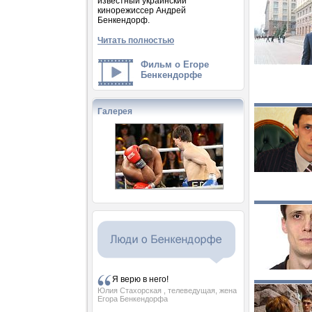
известный украинский
кинорежиссер Андрей
Бенкендорф.
Читать полностью
Фильм о Егоре
Бенкендорфе
Галерея
Я верю в него!
Юлия Стахорская
, телеведущая, жена
Егора Бенкендорфа