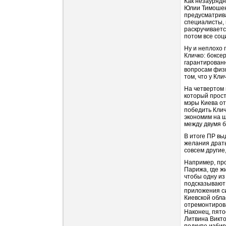
Как незауряд
Юлии Тимошен
предусматрива
специалисты, 
раскручиваетс
потом все со
Ну и неплохо 
Кличко: боксе
гарантированн
вопросам физк
том, что у Кли
На четвертом 
который прост
мэры Киева от
победить Клич
экономим на ш
между двумя б
В итоге ПР вы
желания драть
совсем другие
Например, пр
Парижа, где 
чтобы одну из
подсказывают
приложения си
Киевской облас
отремонтиров
Наконец, пято
Литвина Викто