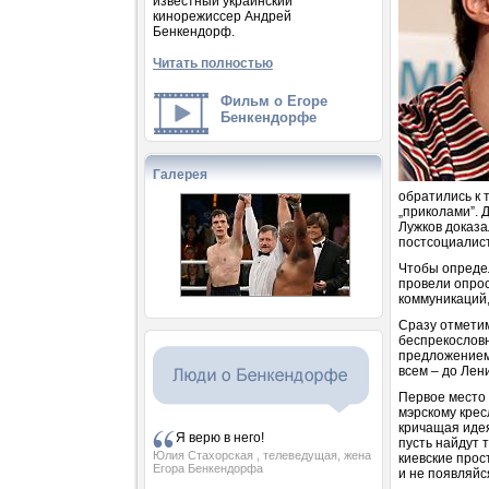
известный украинский
кинорежиссер Андрей
Бенкендорф.
Читать полностью
Фильм о Егоре
Бенкендорфе
Галерея
обратились к 
„приколами”.
Лужков доказа
постсоциалис
Чтобы определ
провели опро
коммуникаций,
Сразу отмети
беспрекословн
предложением 
всем – до Лени
Первое место 
мэрскому крес
кричащая идея
Я верю в него!
пусть найдут 
Юлия Стахорская
, телеведущая, жена
киевские прос
Егора Бенкендорфа
и не появляйс