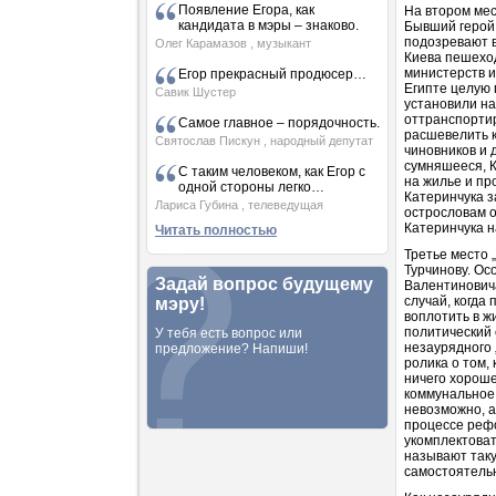
Появление Егора, как
На втором мес
кандидата в мэры – знаково.
Бывший герой
подозревают 
Олег Карамазов
, музыкант
Киева пешехо
министерств и 
Егор прекрасный продюсер…
Египте целую 
Савик Шустер
установили на
оттранспорти
Самое главное – порядочность.
расшевелить 
Святослав Пискун
, народный депутат
чиновников и 
сумняшееся, К
С таким человеком, как Егор с
на жилье и п
одной стороны легко…
Катеринчука з
Лариса Губина
, телеведущая
острословам о
Катеринчука н
Читать полностью
Третье место 
Турчинову. О
Задай вопрос будущему
Валентиновича
случай, когда
мэру!
воплотить в ж
политический
У тебя есть вопрос или
незаурядного 
предложение? Напиши!
ролика о том,
ничего хороше
коммунальное 
невозможно, а
процессе реф
укомплектоват
называют таку
самостоятельн