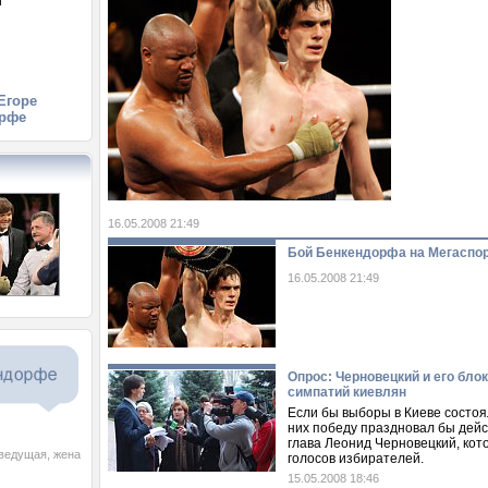
й
й
Егоре
рфе
16.05.2008 21:49
Бой Бенкендорфа на Мегаспо
16.05.2008 21:49
Опрос: Черновецкий и его бло
симпатий киевлян
Если бы выборы в Киеве состоял
них победу праздновал бы дей
глава Леонид Черновецкий, ко
еведущая, жена
голосов избирателей.
15.05.2008 18:46