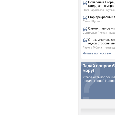
Появление Егора, 
кандидата в мэры 
Олег Карамазов
, музык
Егор прекрасный
Савик Шустер
Самое главное – 
Святослав Пискун
, нар
С таким человеком,
одной стороны л
Лариса Губина
, телеве
Читать полностью
Задай вопрос 
мэру!
У тебя есть вопрос и
предложение? Напиш