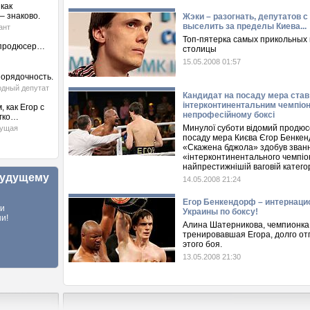
как
– знаково.
Жэки – разогнать, депутатов с
выселить за пределы Киева...
ант
Топ-пятерка самых прикольных 
 продюсер…
столицы
15.05.2008 01:57
порядочность.
одный депутат
Кандидат на посаду мера став
інтерконтинентальним чемпіон
 как Егор с
непрофесійному боксі
егко…
Минулої суботи відомий продюс
дущая
посаду мера Києва Єгор Бенкен
«Скажена бджола» здобув зван
«інтерконтинентального чемпіо
найпрестижнішій ваговій категор
будущему
14.05.2008 21:24
Егор Бенкендорф – интернац
ли
Украины по боксу!
и!
Алина Шатерникова, чемпионка
тренировавшая Егора, долго от
этого боя.
13.05.2008 21:30