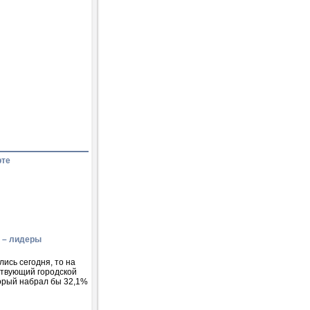
рте
к – лидеры
ись сегодня, то на
ствующий городской
торый набрал бы 32,1%