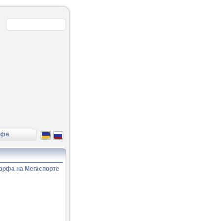
рфе
орфа на Мегаспорте