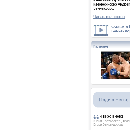
известный украински
кинорежиссер Андре
Бенкендорф.
Читать полностью
Фильм о 
Бенкендо
Галерея
Я верю в него!
Юлия Стахорская
, тел
Егора Бенкендорфа