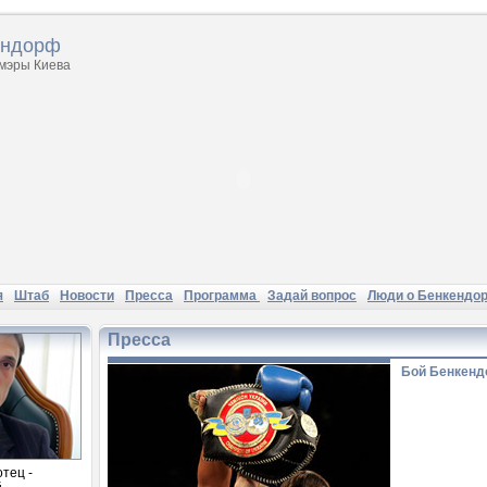
ендорф
 мэры Киева
я
Штаб
Новости
Пресса
Программа
Задай вопрос
Люди о Бенкендо
Пресса
Бой Бенкенд
отец -