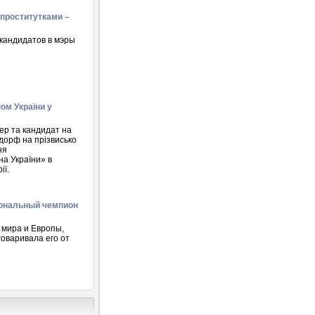
 проститутками –
кандидатов в мэры
ом України у
ер та кандидат на
дорф на прізвисько
ня
на України» в
ії.
иональный чемпион
 мира и Европы,
говаривала его от