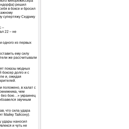
ского кинорежиссера
ендорфа) решил
себя в боксе и бросил
тажному
у супертяжу Седрику
с –
ал 22 – не
м одного из первых
оставить ему силу
ители же рассчитывали
дят показы модных
 боксер долго и с
пе и, ожидая
зрителей.
 положено, в халат с
окнижника, чем
я без бою…» украинец
 обзавелся звучным
ав, что сила удара
ит Майку Тайсону).
му удары наносил
влекся и чуть не