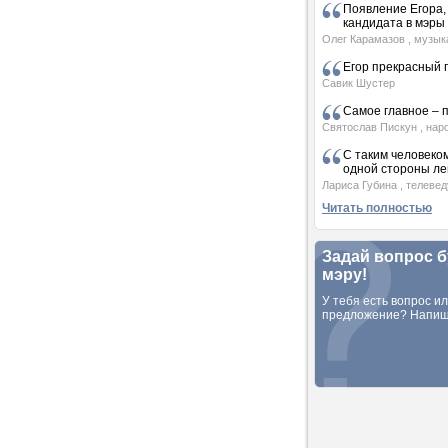
Появление Егора, 
кандидата в мэры 
Олег Карамазов
, музык
Егор прекрасный
Савик Шустер
Самое главное – 
Святослав Пискун
, нар
С таким человеком,
одной стороны л
Лариса Губина
, телеве
Читать полностью
Задай вопрос 
мэру!
У тебя есть вопрос и
предложение? Напиш