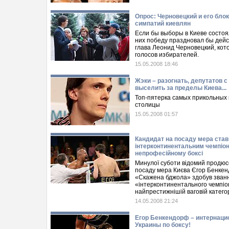
Опрос: Черновецкий и его бло
симпатий киевлян
Если бы выборы в Киеве состоял
них победу праздновал бы дей
глава Леонид Черновецкий, ко
голосов избирателей.
15.05.2008 18:46
Жэки – разогнать, депутатов с
выселить за пределы Киева...
Топ-пятерка самых прикольных 
столицы
15.05.2008 01:57
Кандидат на посаду мера став
інтерконтинентальним чемпіон
непрофесійному боксі
Минулої суботи відомий продюс
посаду мера Києва Єгор Бенкен
«Скажена бджола» здобув зван
«інтерконтинентального чемпіо
найпрестижнішій ваговій категор
14.05.2008 21:24
Егор Бенкендорф – интернац
Украины по боксу!