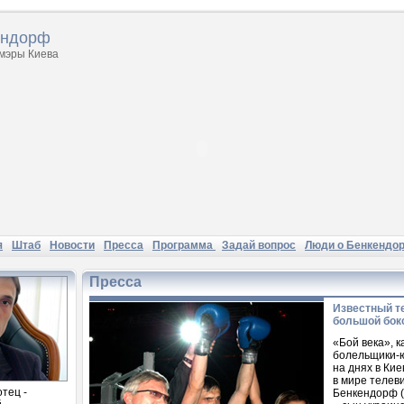
ендорф
 мэры Киева
я
Штаб
Новости
Пресса
Программа
Задай вопрос
Люди о Бенкендо
Пресса
Известный т
большой бок
«Бой века», к
болельщики-
на днях в Ки
в мире телев
отец -
Бенкендорф (