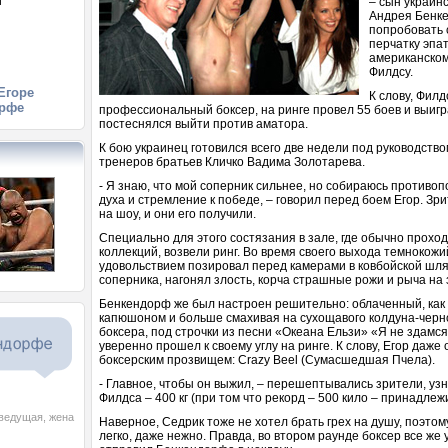
й
– сын украин
й
Андрея Бенк
попробовать 
перчатку эпа
американском
Филдсу.
Егоре
К слову, Филд
рфе
профессиональный боксер, на ринге провел 55 боев и выигр
постеснялся выйти против аматора.
К бою украинец готовился всего две недели под руководство
тренеров братьев Кличко Вадима Золотарева.
- Я знаю, что мой соперник сильнее, но собираюсь противоп
духа и стремление к победе, – говорил перед боем Егор. Зр
на шоу, и они его получили.
Специально для этого состязания в зале, где обычно прохо
коллекций, возвели ринг. Во время своего выхода темнокожий
удовольствием позировал перед камерами в ковбойской шля
соперника, нагонял злость, корча страшные рожи и рыча на 
Бенкендорф же был настроен решительно: облаченный, как и
капюшоном и больше смахивая на сухощавого колдуна-черн
боксера, под строчки из песни «Океана Ельзи» «Я не здамс
уверенно прошел к своему углу на ринге. К слову, Егор даже
боксерским прозвищем: Crazy Beel (Сумасшедшая Пчела).
- Главное, чтобы он выжил, – перешептывались зрители, узн
Филдса – 400 кг (при том что рекорд – 500 кило – принадлеж
еведущая, жена
Наверное, Седрик тоже не хотел брать грех на душу, поэто
легко, даже нежно. Правда, во втором раунде боксер все же у