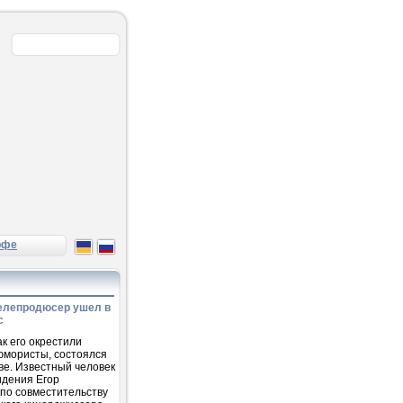
рфе
елепродюсер ушел в
с
ак его окрестили
юмористы, состоялся
еве. Известный человек
идения Егор
по совместительству