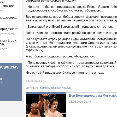
отправил Бенкендорфа в нокдаун.
как
– знаково.
- Неприятно было, – признавался позже Егор. – Я даже побо
ант
продюсерские способности. К счастью, обошлось…
Все остальное же время бойцы сопели, фыркали, потели, н
 продюсер…
внятную атаку никто из них не решился – оба работали на я
- Выматывай его, Егор! Выматывай! – надрывался тренер.
порядочность.
Пот с обоих соперников лился рекой, но крови зрители не д
одный депутат
По результатам трех раундов судьи объявили боевую ничью
 как Егор с
исключительно благородными чувствами Седрик Филдс отд
егко…
(в самом деле, зачем американцу звание «интерконтинент
дущая
Украины»?).
А вот боксер-продюсер трофею обрадовался.
- Пояс повешу у себя в кабинете, – резюмировал довольный
появится желающий оспорить титул, то буду с ним драться.
будущему
Что ж, яркий пиар в шоу-бизнесе – полпути к успеху.
ли
13.05.2008 17:07
и!
Источник:
Комсомольская правда
Бой Бенкендорфа на Мегаспо
16.05.2008 21:49