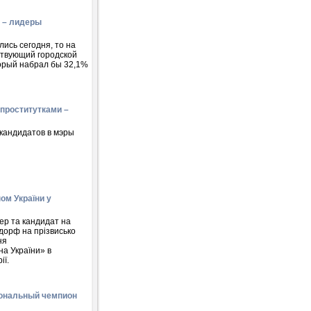
к – лидеры
ись сегодня, то на
ствующий городской
торый набрал бы 32,1%
 проститутками –
кандидатов в мэры
ом України у
ер та кандидат на
дорф на прізвисько
ня
на України» в
ії.
иональный чемпион