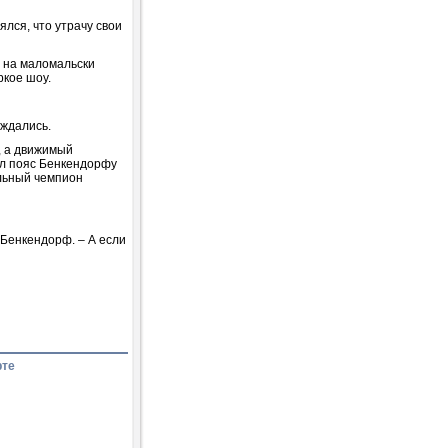
ялся, что утрачу свои
о на маломальски
ркое шоу.
ождались.
, а движимый
ал пояс Бенкендорфу
альный чемпион
 Бенкендорф. – А если
рте