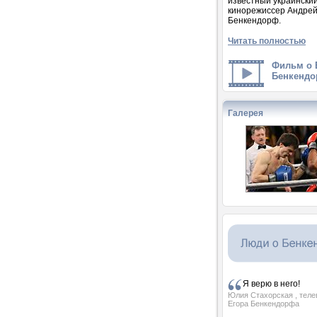
известный украински
кинорежиссер Андре
Бенкендорф.
Читать полностью
Фильм о 
Бенкендо
Галерея
Я верю в него!
Юлия Стахорская
, тел
Егора Бенкендорфа