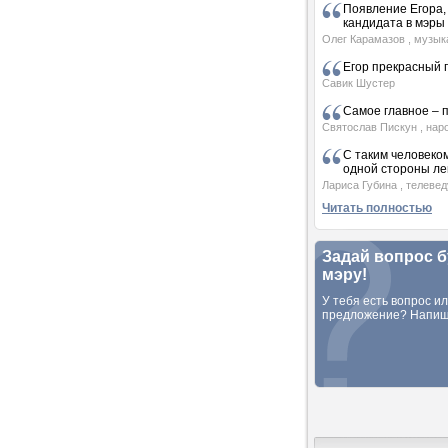
Появление Егора, 
кандидата в мэры 
Олег Карамазов
, музык
Егор прекрасный
Савик Шустер
Самое главное – 
Святослав Пискун
, нар
С таким человеком,
одной стороны л
Лариса Губина
, телеве
Читать полностью
Задай вопрос 
мэру!
У тебя есть вопрос и
предложение? Напиш