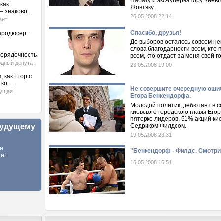
Пабату и экс-губернатору Кие
как
Жовтяку.
– знаково.
26.05.2008 22:14
ант
Спасибо, друзья!
 продюсер…
До выборов осталось совсем нем
слова благодарности всем, кто
порядочность.
всем, кто отдаст за меня свой го
одный депутат
23.05.2008 19:00
 как Егор с
егко…
Не совершите очередную оши
дущая
Егора Бенкендорфа.
Молодой политик, дебютант в с
киевского городского главы Его
пятерке лидеров, 51% акций кие
будущему
Седриком Филдсом.
19.05.2008 23:31
ли
"Бенкендорф - Филдс. Смотри
и!
16.05.2008 16:51