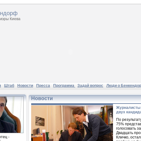
ендорф
 мэры Киева
я
Штаб
Новости
Пресса
Программа
Задай вопрос
Люди о Бенкендо
Новости
Журналисты 
двух кандид
По результат
75% предста
голосовать з
Двадцать про
отец -
Кличко, оста