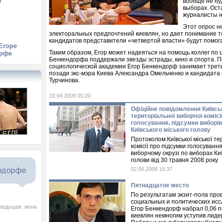
й
вообще не бу
й
выборах. Ост
журналисты н
Этот опрос н
электоральных предпочтений киевлян, но дает понимание то
кандидатов представители «четвертой власти» будут помога
Егоре
Таким образом, Егор может надеяться на помощь коллег по 
рфе
Бенкендорфа поддержали звезды эстрады, кино и спорта. П
социологической академии Егор Бенкендорф занимает треть
позади экс-мэра Киева Александра Омельченко и кандидата
Турчинова.
18.04.2008 00:20
Офіційне повідомлення Київськ
територіальної виборчої комісі
голосування, підсумки виборів
Київського міського голову
Протоколом Київської міської те
комісії про підсумки голосуван
виборчому окрузі по виборах Киї
голови від 30 травня 2008 року
02.06.2008 16:37
Пятнадцатое место
По результатам экзит-пола про
социальных и политических ис
еведущая, жена
Егор Бенкендорф набрал 0,06 п
киевлян немногим уступив лиде