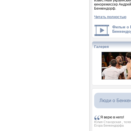
известный украински
кинорежиссер Андре
Бенкендорф.
Читать полностью
Фильм о 
Бенкендо
Галерея
Я верю в него!
Юлия Стахорская
, тел
Егора Бенкендорфа