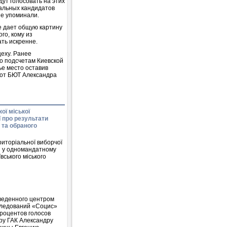
дут голосовать на этих
альных кандидатов
е упоминали.
е дает общую картину
го, кому из
ть искренне.
цеху. Ранее
о подсчетам Киевской
е место оставив
 от БЮТ Александра
ої міської
ї про результати
 та обраного
риторіальної виборчої
ня у одномандатному
вського міського
веденного центром
следований «Социс»
роцентов голосов
ру ГАК Александру