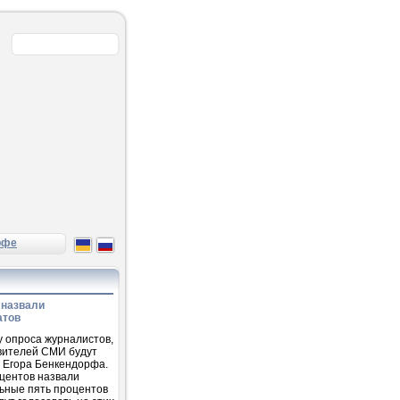
рфе
назвали
атов
у опроса журналистов,
вителей СМИ будут
а Егора Бенкендорфа.
центов назвали
льные пять процентов