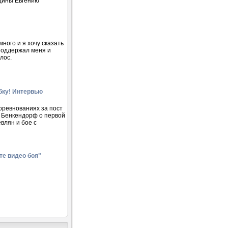
вщины Евгению
ного и я хочу сказать
 поддержал меня и
лос.
бку! Интервью
оревнованиях за пост
р Бенкендорф о первой
влян и бое с
те видео боя"