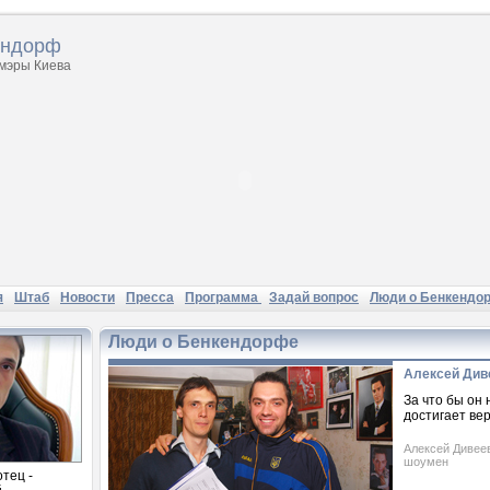
ендорф
 мэры Киева
я
Штаб
Новости
Пресса
Программа
Задай вопрос
Люди о Бенкендо
Люди о Бенкендорфе
Алексей Див
За что бы он 
достигает ве
Алексей Дивее
шоумен
отец -