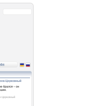
рфе
еев-Церковный
не брался – он
ршин.
в-Церковный