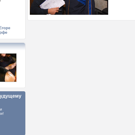
й
й
Егоре
рфе
будущему
ли
и!