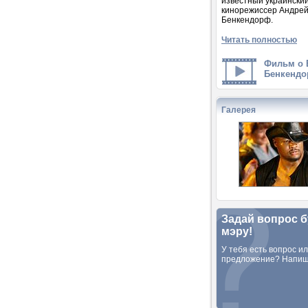
известный украински
кинорежиссер Андре
Бенкендорф.
Читать полностью
Фильм о 
Бенкендо
Галерея
Задай вопрос 
мэру!
У тебя есть вопрос и
предложение? Напиш