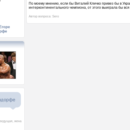
й
По моему мнению, если бы Виталий Кличко привез бы в Укра
й
интерконтинентального чемпиона, от этого выиграла бы вся
Автор вопроса: Sero
Егоре
рфе
еведущая, жена