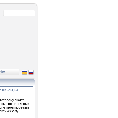
рфе
о шансы, на
я которому знают
тивные решительные
могут противоречить
олитическому