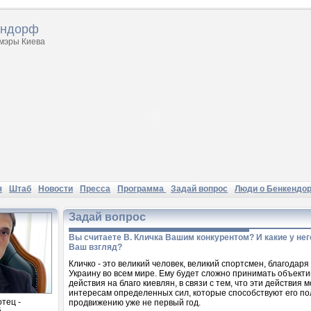
ендорф
 мэры Киева
я
Штаб
Новости
Пресса
Программа
Задай вопрос
Люди о Бенкендо
Задай вопрос
Вы считаете В. Кличка Вашим конкурентом? И какие у нег
Ваш взгляд?
Кличко - это великий человек, великий спортсмен, благодар
Украину во всем мире. Ему будет сложно принимать объек
действия на благо киевлян, в связи с тем, что эти действия 
интересам определенных сил, которые способствуют его п
отец -
продвижению уже не первый год.