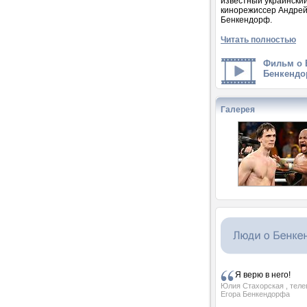
известный украински
кинорежиссер Андре
Бенкендорф.
Читать полностью
Фильм о 
Бенкендо
Галерея
Я верю в него!
Юлия Стахорская
, тел
Егора Бенкендорфа