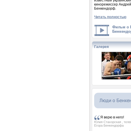
известный украински
кинорежиссер Андре
Бенкендорф.
Читать полностью
Фильм о 
Бенкендо
Галерея
Я верю в него!
Юлия Стахорская
, тел
Егора Бенкендорфа